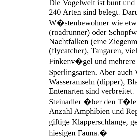
Die Vogelwelt ist bunt und
240 Arten sind belegt. Dar
W�stenbewohner wie etwa
(roadrunner) oder Schopfwa
Nachtfalken (eine Ziegenm
(flycatcher), Tangaren, vie
Finkenv�gel und mehrere
Sperlingsarten. Aber auc
Wasseramseln (dipper), Bla
Entenarten sind verbreitet.
Steinadler �ber den T�l
Anzahl Amphibien und Rept
giftige Klapperschlange, g
hiesigen Fauna.�