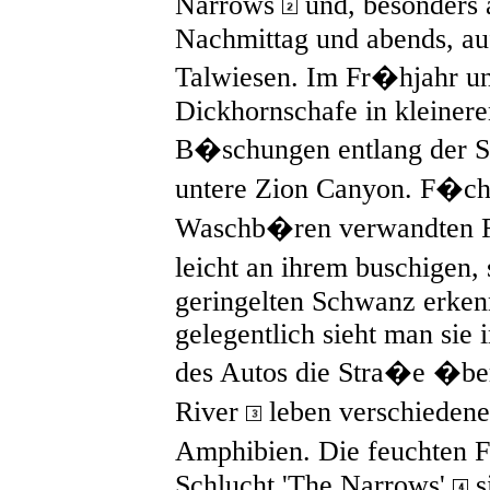
Narrows
und, besonders
Nachmittag und abends, auf
Talwiesen. Im Fr�hjahr un
Dickhornschafe in kleiner
B�schungen entlang der S
untere Zion Canyon. F�ch
Waschb�ren verwandten Ri
leicht an ihrem buschigen
geringelten Schwanz erkenn
gelegentlich sieht man sie 
des Autos die Stra�e �be
River
leben verschieden
Amphibien. Die feuchten 
Schlucht 'The Narrows'
s