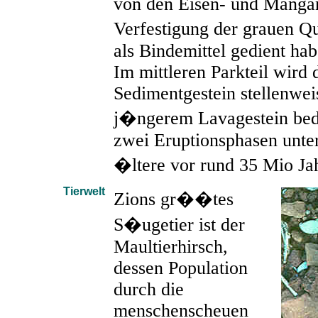
von den Eisen- und Mangan
Verfestigung der grauen Q
als Bindemittel gedient hab
Im mittleren Parkteil wird d
Sedimentgestein stellenwei
j�ngerem Lavagestein bede
zwei Eruptionsphasen unte
�ltere vor rund 35 Mio Jah
Tierwelt
Zions gr��tes
S�ugetier ist der
Maultierhirsch,
dessen Population
durch die
menschenscheuen