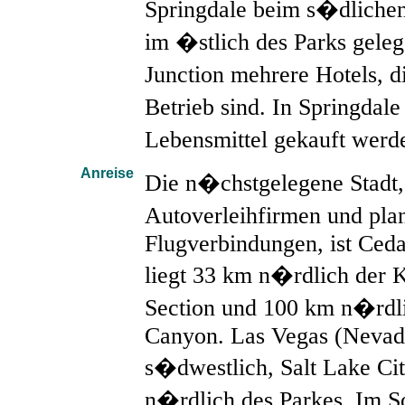
Springdale beim s�dliche
im �stlich des Parks gele
Junction mehrere Hotels, d
Betrieb sind. In Springda
Lebensmittel gekauft wer
Anreise
Die n�chstgelegene Stadt,
Autoverleihfirmen und p
Flugverbindungen, ist Cedar
liegt 33 km n�rdlich der 
Section und 100 km n�rdl
Canyon. Las Vegas (Nevada
s�dwestlich, Salt Lake Ci
n�rdlich des Parkes. Im 