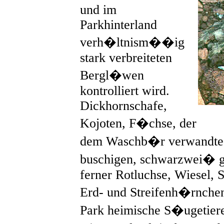
und im
Parkhinterland
verh�ltnism��ig
stark verbreiteten
Bergl�wen
kontrolliert wird.
Dickhornschafe,
Kojoten, F�chse, der
dem Waschb�r verwandte R
buschigen, schwarzwei� g
ferner Rotluchse, Wiesel, S
Erd- und Streifenh�rnchen
Park heimische S�ugetier