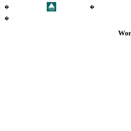
�
�
�
Wor