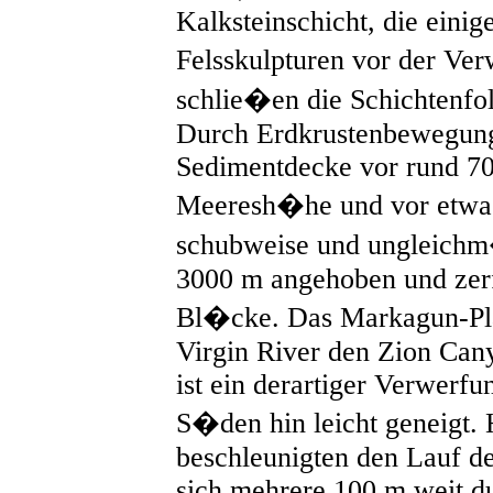
Kalksteinschicht, die eini
Felsskulpturen vor der Ve
schlie�en die Schichtenfol
Durch Erdkrustenbewegun
Sedimentdecke vor rund 70
Meeresh�he und vor etwa
schubweise und ungleich
3000 m angehoben und zerfi
Bl�cke. Das Markagun-Plat
Virgin River den Zion Cany
ist ein derartiger Verwerfu
S�den hin leicht geneigt
beschleunigten den Lauf de
sich mehrere 100 m weit d