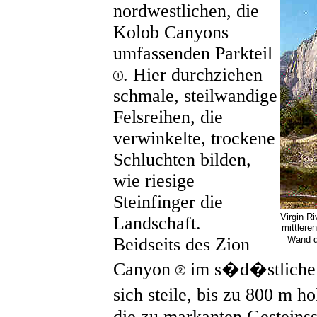
nordwestlichen, die
Kolob Canyons
umfassenden Parkteil
. Hier durchziehen
schmale, steilwandige
Felsreihen, die
verwinkelte, trockene
Schluchten bilden,
wie riesige
Steinfinger die
Virgin R
Landschaft.
mittlere
Beidseits des Zion
Wand d
Canyon
im s�d�stlichen
sich steile, bis zu 800 m 
die zu markanten Gesteinss