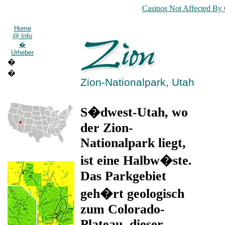
Casinos Not Affected By
Home
@ Info
�
Urheber
�
�
Zion-Nationalpark, Utah
S�dwest-Utah, wo
der Zion-
Nationalpark liegt,
ist eine Halbw�ste.
Das Parkgebiet
geh�rt geologisch
zum Colorado-
Plateau, dieser